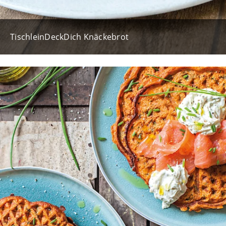
TischleinDeckDich Knäckebrot