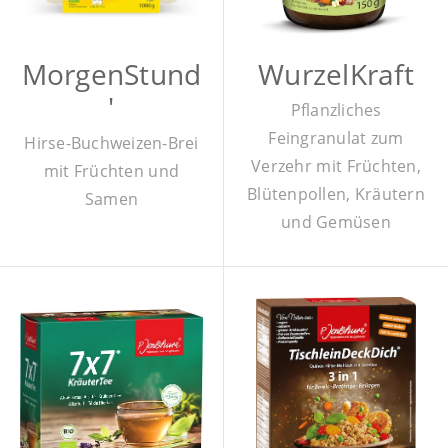
MorgenStund
WurzelKraft
'
Pflanzliches
Feingranulat zum
Hirse-Buchweizen-Brei
Verzehr mit Früchten,
mit Früchten und
Blütenpollen, Kräutern
Samen
und Gemüsen