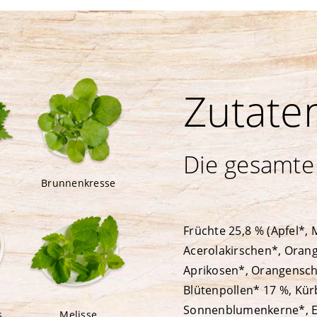
Zutate
Die gesamte 
Brunnenkresse
Früchte 25,8 % (Apfel*,
Acerolakirschen*, Oran
Aprikosen*, Orangenscha
Blütenpollen* 17 %, Kür
Sonnenblumenkerne*, 
s
Melisse