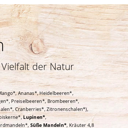
n
Vielfalt der Natur
 Mango*, Ananas*, Heidelbeeren*,
gen*, Preiselbeeren*, Brombeeren*,
len*, Cranberries*, Zitronenschalen*),
biskerne*,
Lupinen*
,
Erdmandeln*,
Süße Mandeln*
, Kräuter 4,8