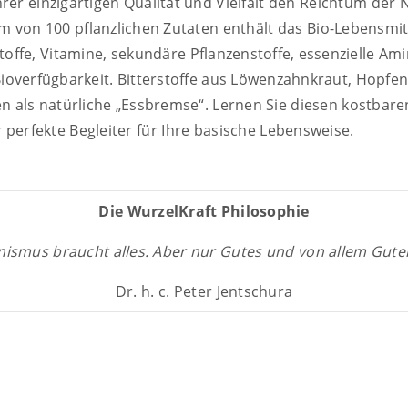
hrer einzigartigen Qualität und Vielfalt den Reichtum der 
 von 100 pflanzlichen Zutaten enthält das Bio-Lebensmitt
toffe, Vitamine, sekundäre Pflanzenstoffe, essenzielle A
Bioverfügbarkeit. Bitterstoffe aus Löwenzahnkraut, Hopfe
n als natürliche „Essbremse“. Lernen Sie diesen kostbare
 perfekte Begleiter für Ihre basische Lebensweise.
Die WurzelKraft Philosophie
ismus braucht alles. Aber nur Gutes und von allem Gute
Dr. h. c. Peter Jentschura