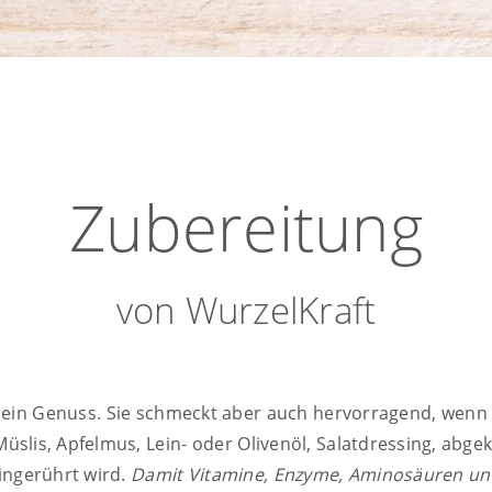
Kichererbsen*, Bohnen*,
Zwiebeln*), Buchweizen*
Topinambur*, Amarant*,
Granatapfelkerne*,
Pist
Zubereitung
von WurzelKraft
r ein Genuss. Sie schmeckt aber auch hervorragend, wenn
 Müslis, Apfelmus, Lein- oder Olivenöl, Salatdressing, abg
ingerührt wird.
Damit Vitamine, Enzyme, Aminosäuren un