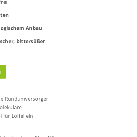
frei
aten
iologischem Anbau
scher, bittersüßer
e
liche Rundumversorger
olekulare
 für Löffel ein