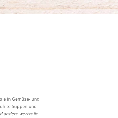
 Brokkoli*, Meerrettichwurzel*, Spinat*,
, Hirse*,
Walnüsse*
, Gewürze*,
 Hagebutten*, Dillfrüchte*,
azien*
 sie in Gemüse- und
ekühlte Suppen und
d andere wertvolle