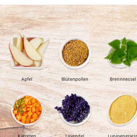
Apfel
Blütenpollen
Brennnessel
Karotten
Lavendel
Lupinengries