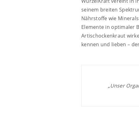
WurzelKraft vereint in i
seinem breiten Spektrum
Nährstoffe wie Minerals
Elemente in optimaler 
Artischockenkraut wirke
kennen und lieben – der
„Unser Organ