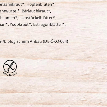
enzahnkraut*, Hopfenblüten*,
antwurzel*, Bärlauchkraut*,
ohsamen*, Liebstöckelblätter*,
an*, Ysopkraut*, Estragonblätter*,
issenblätter*, Schachtelhalmkraut*,
blätter grün*, Artischockenkraut*,
em/biologischem Anbau (DE-ÖKO-064)
*, Brunnenkresse*, Dillspitzen*,
r*, Holunderblüten*,
avendelblüten*, Lindenblätter*,
ungenkraut*, Melissenkraut*,
elkraut*, Brennnesselkraut*,
erblätter*, Himbeerblätter*,
 Lemongras*, Maishaare*, Majoran*,
a*,
Sellerieblätter*
, Tausendgüldenkraut*,
2,8 % (Rote Bete*, Kohlblätter*, Linsen
 schwarz*, Zucchini*, Spargel*,