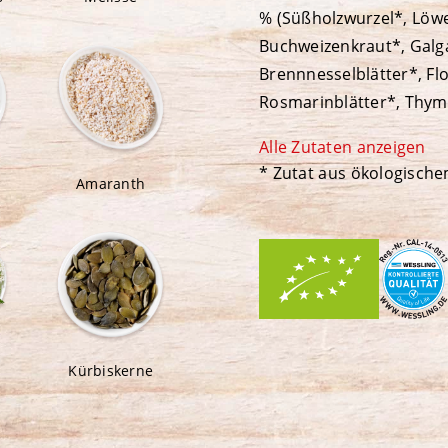
% (Süßholzwurzel*, Löw
Buchweizenkraut*, Galg
Brennnesselblätter*, Fl
Rosmarinblätter*, Thymi
Eukalyptusblätter*, Mel
Alle Zutaten anzeigen
Schafgarbenkraut*, Wein
* Zutat aus ökologisch
Amaranth
Basilikum*, Bohnenkraut
Zitronenverbenenblätte
Johannisbeerblätter*, L
Lindenblüten silber*, L
Orangenblätter*, Quend
Brombeerblätter*, Erdbe
Kapuzinerkressekraut*,
Kürbiskerne
Rosenblütenblätter ros
Kerbelblätter*), Gemüse 
rot*, Karotten*, Rettich