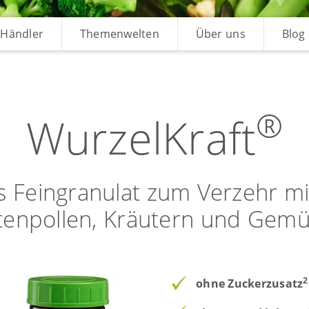
Händler
Themenwelten
Über uns
Blog
®
WurzelKraft
es Feingranulat zum Verzehr mi
tenpollen, Kräutern und Gem
2
ohne Zuckerzusatz