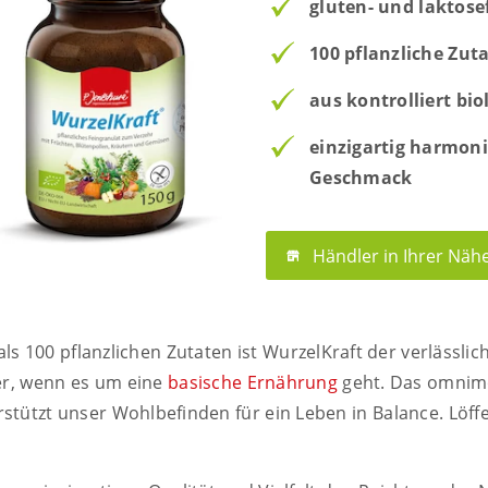
gluten- und laktose
100 pflanzliche Zut
aus kontrolliert b
einzigartig harmoni
Geschmack
Händler in Ihrer Näh
als 100 pflanzlichen Zutaten ist WurzelKraft der verläss
er, wenn es um eine
basische Ernährung
geht. Das omnim
tützt unser Wohlbefinden für ein Leben in Balance. Löffel