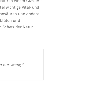
Natur in einem Glas. Mit
el wichtige Vital- und
minosäuren und andere
nblüten und
n Schatz der Natur
n nur wenig.“