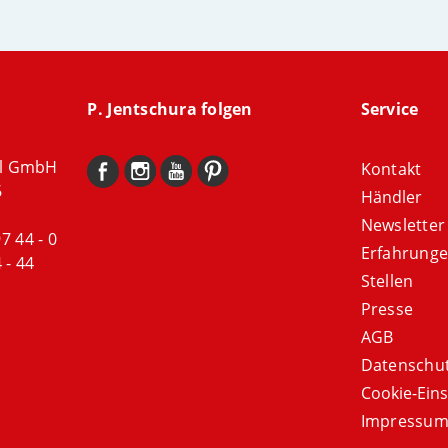
P. Jentschura folgen
Service
al GmbH
Kontakt
6
Händler
Newsletter
97 44 - 0
Erfahrung
 - 44
Stellen
Presse
AGB
Datenschut
Cookie-Eins
Impressu