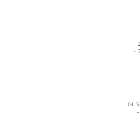
– 
04. 
–