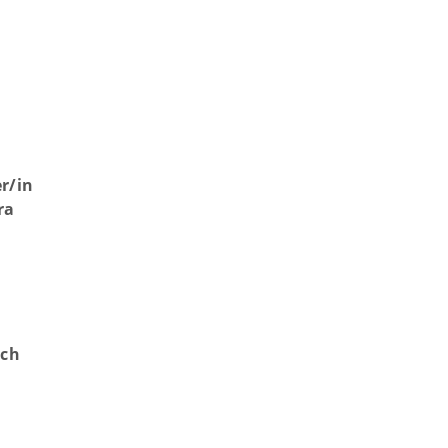
r/in
ra
ach