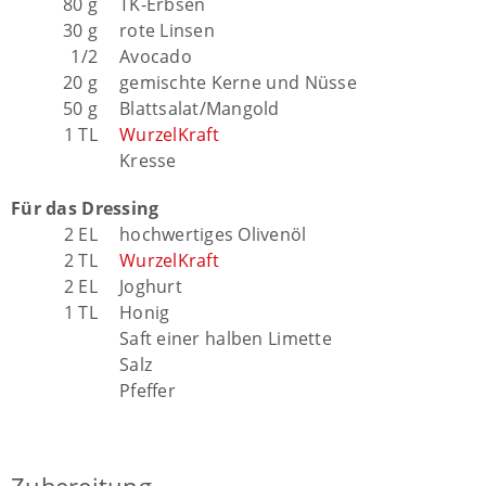
80 g
TK-Erbsen
30 g
rote Linsen
1/2
Avocado
20 g
gemischte Kerne und Nüsse
50 g
Blattsalat/Mangold
1 TL
WurzelKraft
Kresse
Für das Dressing
2 EL
hochwertiges Olivenöl
2 TL
WurzelKraft
2 EL
Joghurt
1 TL
Honig
Saft einer halben Limette
Salz
Pfeffer