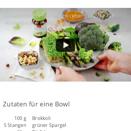
„Immunstark besser durchs Leben": WurzelKraft
Immunbooster Healthy Bowl
Zutaten für eine Bowl
100 g
Brokkoli
5 Stangen
grüner Spargel