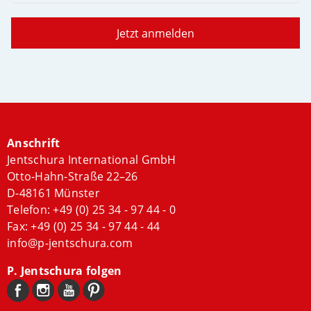
Jetzt anmelden
Anschrift
Jentschura International GmbH
Otto-Hahn-Straße 22–26
D-48161 Münster
Telefon:
+49 (0) 25 34 - 97 44 - 0
Fax: +49 (0) 25 34 - 97 44 - 44
info@p-jentschura.com
P. Jentschura folgen