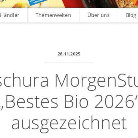
Händler
Themenwelten
Über uns
Blog
28.11.2025
tschura MorgenStu
„Bestes Bio 2026
ausgezeichnet