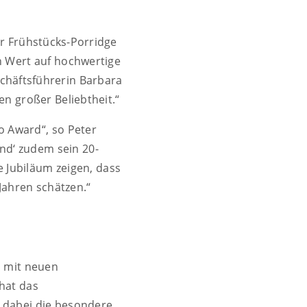
er Frühstücks-Porridge
n Wert auf hochwertige
eschäftsführerin Barbara
n großer Beliebtheit.“
o Award“, so Peter
nd‘ zudem sein 20-
 Jubiläum zeigen, dass
 Jahren schätzen.“
 mit neuen
hat das
d dabei die besondere