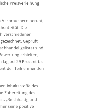
iche Preisverleihung
on Verbrauchern beruht,
entizität. Die
ch verschiedenen
gezeichnet. Geprüft
chhandel gelistet sind.
Bewertung erhielten,
 lag bei 29 Prozent bis
ozent der Teilnehmenden
en Inhaltsstoffe des
he Zubereitung des
t. „Reichhaltig und
mer seine positive