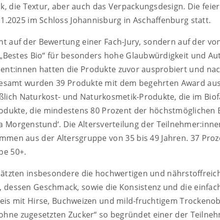
 die Textur, aber auch das Verpackungsdesign. Die feierl
1.2025 im Schloss Johannisburg in Aschaffenburg statt.
ht auf der Bewertung einer Fach-Jury, sondern auf der v
„Bestes Bio“ für besonders hohe Glaubwürdigkeit und Auth
nt:innen hatten die Produkte zuvor ausprobiert und na
sgesamt wurden 39 Produkte mit dem begehrten Award aus
lich Naturkost- und Naturkosmetik-Produkte, die im Biofa
odukte, die mindestens 80 Prozent der höchstmöglichen 
a Morgenstund‘. Die Altersverteilung der Teilnehmer:innen
tammen aus der Altersgruppe von 35 bis 49 Jahren. 37 Pr
pe 50+.
ätzten insbesondere die hochwertigen und nährstoffreich
 dessen Geschmack, sowie die Konsistenz und die einfac
eis mit Hirse, Buchweizen und mild-fruchtigem Trockenobs
ohne zugesetzten Zucker“ so begründet einer der Teilneh