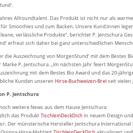
tund‘.
ahres Allroundtalent. Das Produkt ist nicht nur als warm
 für Smoothies und zum Backen. Unsere Kund:innen lege
cleane, verlässliche Produkte“, berichtet P. Jentschura G
d‘ erfreut sich daher bei ganz unterschiedlichen Mensche
ber die Auszeichnung von MorgenStund‘ mit dem Bestes Bi
 Marke P. Jentschura. „Im nächsten Jahr feiert MorgenStu
Auszeichnung mit dem Bestes Bio Award und das 20-jährige
bliche Kunden unseren
Hirse-Buchweizen-Brei
seit vielen
on P. Jentschura
 noch weitere News aus dem Hause Jentschura:
rzlich das Produkt
TischleinDeckDich
in neuem Design und
r. Der münsterische Hersteller Jentschura International 
 Quinoa-Hirse-Mahlzeit
TischleinDeckDich
aktualisiert un