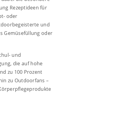
kung Rezeptideen für
pt- oder
tdoorbegeisterte und
als Gemüsefüllung oder
chul- und
gung, die auf hohe
ind zu 100 Prozent
 hin zu Outdoorfans –
 Körperpflegeprodukte