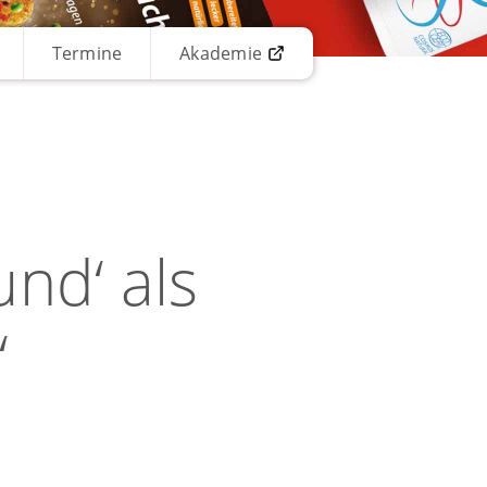
Termine
Akademie
nd‘ als
“