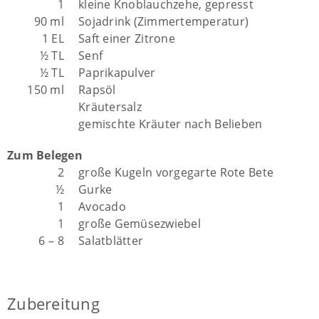
1
kleine Knoblauchzehe, gepresst
90 ml
Sojadrink (Zimmertemperatur)
1 EL
Saft einer Zitrone
½ TL
Senf
½ TL
Paprikapulver
150 ml
Rapsöl
Kräutersalz
gemischte Kräuter nach Belieben
Zum Belegen
2
große Kugeln vorgegarte Rote Bete
½
Gurke
1
Avocado
1
große Gemüsezwiebel
6 – 8
Salatblätter
Zubereitung