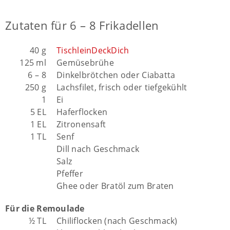
Zutaten für 6 – 8 Frikadellen
40 g
TischleinDeckDich
125 ml
Gemüsebrühe
6 – 8
Dinkelbrötchen oder Ciabatta
250 g
Lachsfilet, frisch oder tiefgekühlt
1
Ei
5 EL
Haferflocken
1 EL
Zitronensaft
1 TL
Senf
Dill nach Geschmack
Salz
Pfeffer
Ghee oder Bratöl zum Braten
Für die Remoulade
½ TL
Chiliflocken (nach Geschmack)