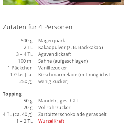
Zutaten für 4 Personen
500 g
Magerquark
2 TL
Kakaopulver (z. B. Backkakao)
3 – 4 TL
Agavendicksaft
100 ml
Sahne (aufgeschlagen)
1 Päckchen
Vanillezucker
1 Glas (ca.
Kirschmarmelade (mit möglichst
250 g)
wenig Zucker)
Topping
50 g
Mandeln, geschält
20 g
Vollrohrzucker
4 TL (ca. 40 g)
Zartbitterschokolade geraspelt
1 – 2 TL
WurzelKraft