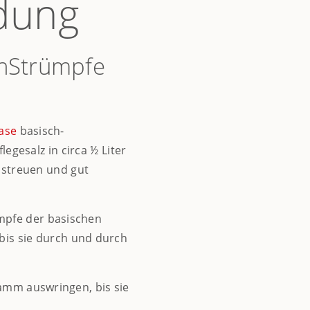
dung
enStrümpfe
ase
basisch-
egesalz in circa ½ Liter
streuen und gut
mpfe der basischen
bis sie durch und durch
amm auswringen, bis sie