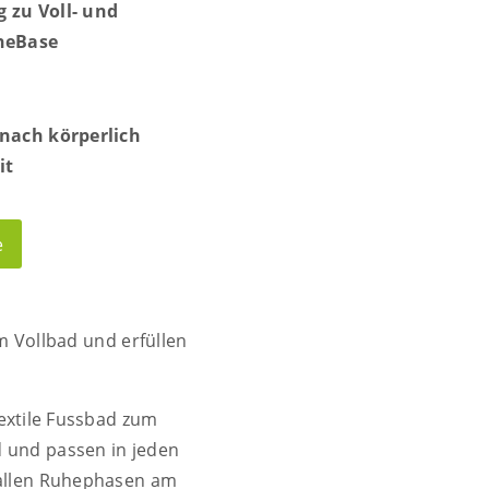
g zu Voll- und
neBase
nach körperlich
it
e
 Vollbad und erfüllen
extile Fussbad zum
d und passen in jeden
n allen Ruhephasen am