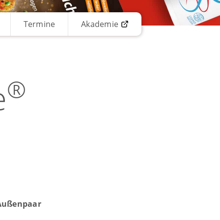
Termine
Akademie
®
e
 Außenpaar