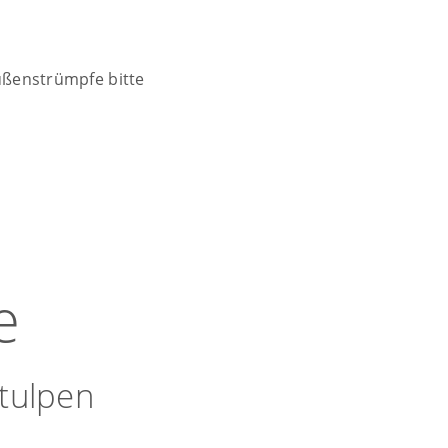
ußenstrümpfe bitte
e
tulpen