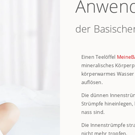
Anwen
der Basisch
Einen Teelöffel
MeineB
mineralisches Körperpfl
körperwarmes Wasser 
auflösen.
Die dünnen Innenstrü
Strümpfe hineinlegen, 
nass sind.
Die Innenstrümpfe str
nicht mehr tropfen.