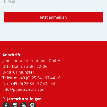
E-Mail
Jetzt anmelden
Anschrift
Jentschura International GmbH
Otto-Hahn-Straße 22–26
D-48161 Münster
Telefon:
+49 (0) 25 34 - 97 44 - 0
Fax: +49 (0) 25 34 - 97 44 - 44
info@p-jentschura.com
P. Jentschura folgen