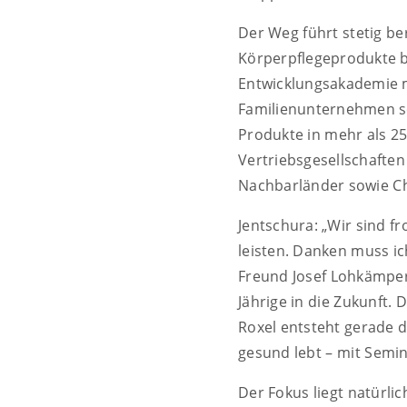
Der Weg führt stetig b
Körperpflegeprodukte bl
Entwicklungsakademie m
Familienunternehmen se
Produkte in mehr als 25
Vertriebsgesellschafte
Nachbarländer sowie Ch
Jentschura: „Wir sind f
leisten. Danken muss 
Freund Josef Lohkämper,
Jährige in die Zukunft.
Roxel entsteht gerade d
gesund lebt – mit Sem
Der Fokus liegt natürli