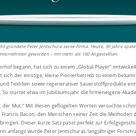
93 gründete Peter Jentschura seine Firma. Heute, 30 Jahre später
Unternehmen geworden – mit mehr als 100 Angestellten.
rhof begann, hat sich zu einem „Global Player“ entwickel
t sich der einstige, kleine Pionierbetrieb zu einem bekann
und Textilien sowie regenerativer Sauerstoffprodukte ent
. So startet etwa im Jubiläumsjahr die firmeneigene Akad
 der Mut.“ Mit diesen geflügelten Worten versuchte scho
h Francis Bacon, den Menschen seiner Zeit die Methoden 
ingen. Dieser kurze Satz passt perfekt zur Erfolgsgeschi
nn anfangs wurde Peter Jentschuras langjähriger Forsc