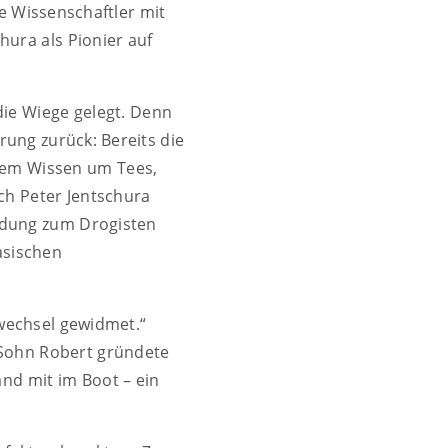
e Wissenschaftler mit
ura als Pionier auf
ie Wiege gelegt. Denn
rung zurück: Bereits die
 dem Wissen um Tees,
ch Peter Jentschura
ildung zum Drogisten
asischen
wechsel gewidmet.“
m Sohn Robert gründete
nd mit im Boot – ein