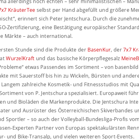
rma allerdings noch echten – sehr minimalistischen – Man
7x7 KräuterTee
selbst per Hand abgefüllt und größere M
ischt“, erinnert sich Peter Jentschura. Durch die zuneh
O-Zertifizierung, eine Bestätigung europäischer Standard
e Märkte – auch international.
ersten Stunde sind die Produkte der
BasenKur
, der
7x7 K
lat
WurzelKraft
und das basische Körperpflegesalz
MeineB
 „Probleme“ etwas Passendes im Sortiment – von basenbil
te mit Sauerstoff bis hin zu Wickeln, Bürsten und ander
 Langem zahlreiche Kosmetik- und Fitnessstudios mit Qua
timent von P. Jentschura spezialisiert. Europaweit führ
n und Bioläden die Markenprodukte. Die Jentschura Inte
rater und Ausrüster des Österreichischen Skiverbandes u
d Sportler – so auch der Volleyball-Bundesliga-Profis v
Basen-Experten Partner von Europas spektakulärsten Ren
- und Bike-Transalp, und vielen weiteren Sport-Events.