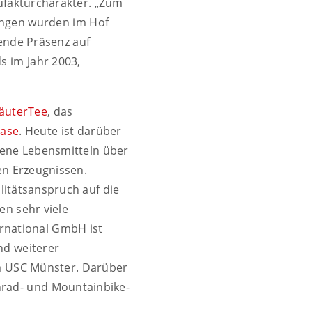
ufakturcharakter. „Zum
engen wurden im Hof
mende Präsenz auf
s im Jahr 2003,
räuterTee
, das
ase
. Heute ist darüber
dene Lebensmitteln über
en Erzeugnissen.
litätsanspruch auf die
en sehr viele
rnational GmbH ist
nd weiterer
om USC Münster. Darüber
nrad- und Mountainbike-