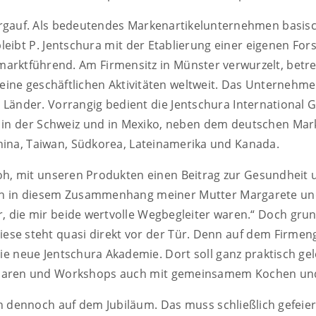
ergauf. Als bedeutendes Markenartikelunternehmen basis
eibt P. Jentschura mit der Etablierung einer eigenen For
arktführend. Am Firmensitz in Münster verwurzelt, betre
ine geschäftlichen Aktivitäten weltweit. Das Unternehme
 Länder. Vorrangig bedient die Jentschura International
n in der Schweiz und in Mexiko, neben dem deutschen Mar
ina, Taiwan, Südkorea, Lateinamerika und Kanada.
roh, mit unseren Produkten einen Beitrag zur Gesundheit
ich in diesem Zusammenhang meiner Mutter Margarete un
 die mir beide wertvolle Wegbegleiter waren.“ Doch grunds
 Diese steht quasi direkt vor der Tür. Denn auf dem Firme
ie neue Jentschura Akademie. Dort soll ganz praktisch ge
inaren und Workshops auch mit gemeinsamem Kochen un
ch dennoch auf dem Jubiläum. Das muss schließlich gefeie