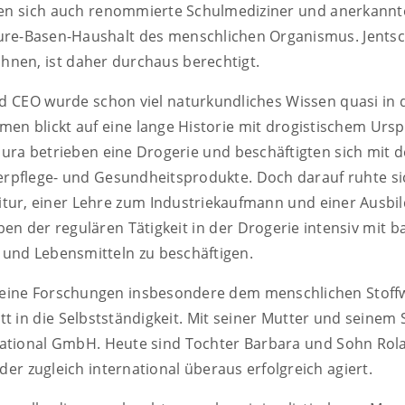
sen sich auch renommierte Schulmediziner und anerkannt
e-Basen-Haushalt des menschlichen Organismus. Jentsch
hnen, ist daher durchaus berechtigt.
CEO wurde schon viel naturkundliches Wissen quasi in d
en blickt auf eine lange Historie mit drogistischem Ursp
hura betrieben eine Drogerie und beschäftigten sich mit
erpflege- und Gesundheitsprodukte. Doch darauf ruhte si
itur, einer Lehre zum Industriekaufmann und einer Ausb
ben der regulären Tätigkeit in der Drogerie intensiv mit b
und Lebensmitteln zu beschäftigen.
meine Forschungen insbesondere dem menschlichen Stoff
tt in die Selbstständigkeit. Mit seiner Mutter und seine
rnational GmbH. Heute sind Tochter Barbara und Sohn Rola
der zugleich international überaus erfolgreich agiert.