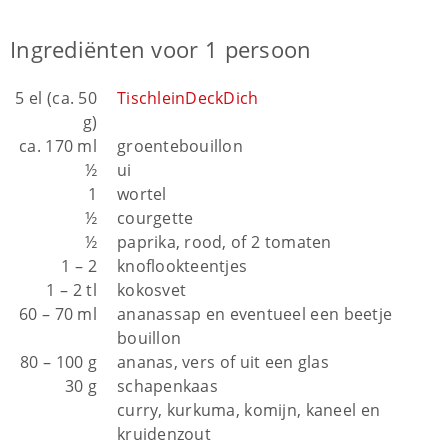
Ingrediënten voor 1 persoon
5 el (ca. 50
TischleinDeckDich
g)
ca. 170 ml
groentebouillon
½
ui
1
wortel
½
courgette
½
paprika, rood, of 2 tomaten
1 – 2
knoflookteentjes
1 – 2 tl
kokosvet
60 – 70 ml
ananassap en eventueel een beetje
bouillon
80 – 100 g
ananas, vers of uit een glas
30 g
schapenkaas
curry, kurkuma, komijn, kaneel en
kruidenzout