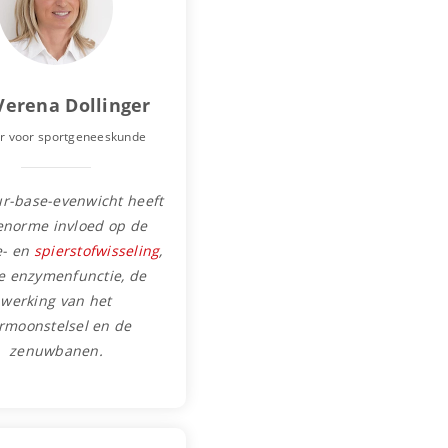
Verena Dollinger
r voor sportgeneeskunde
ur-base-evenwicht heeft
enorme invloed op de
e- en
spierstofwisseling
,
e enzymenfunctie, de
werking van het
rmoonstelsel en de
zenuwbanen.