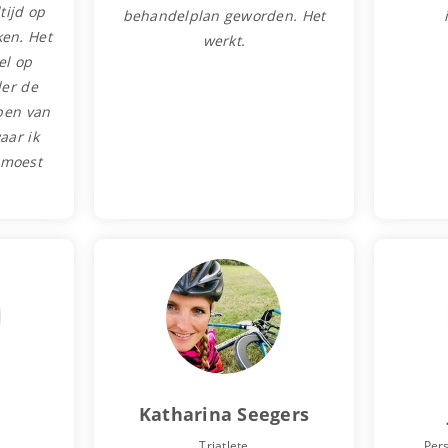
tijd op
behandelplan geworden.
Het
en. Het
werkt.
el op
der de
pen van
aar ik
 moest
Katharina Seegers
Triatlete
Pers