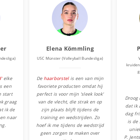
der
Elena Kömmling
P
ndesliga)
USC Münster (Volleyball Bundesliga)
kruiden
g
'
elke
De
haarborstel
is een van mijn
ls een
favoriete producten omdat hij
 start
perfect is voor mijn 'sleek look'
Droog 
ok graag
van de vlecht, die strak en op
dat ik
t ik de
zijn plaats blijft tijdens de
dag fr
en naar
training en wedstrijden. Zo
is de
ng.
hoef ik me tijdens de wedstrijd
unie
geen zorgen te maken over
P. Jent