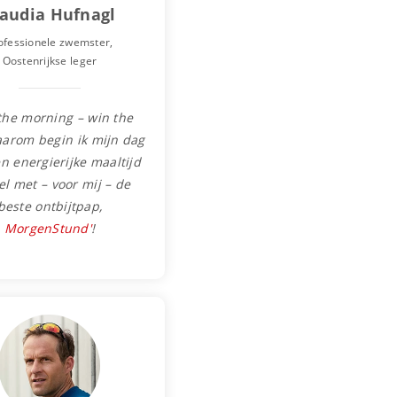
laudia Hufnagl
ofessionele zwemster,
Oostenrijkse leger
the morning – win the
aarom begin ik mijn dag
n energierijke maaltijd
l met – voor mij – de
beste ontbijtpap,
MorgenStund'
!