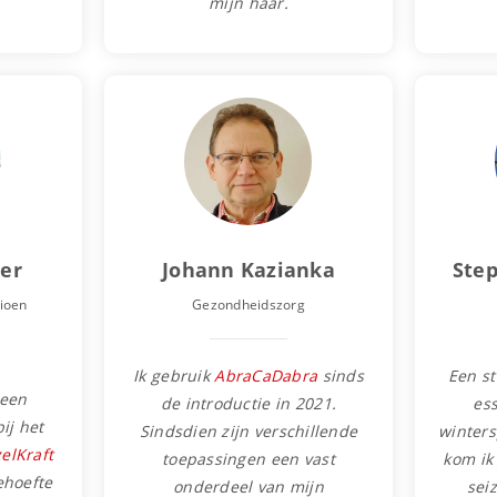
mijn haar.
er
Johann Kazianka
Ste
ioen
Gezondheidszorg
Ik gebruik
AbraCaDabra
sinds
Een s
 een
de introductie in 2021.
ess
ij het
Sindsdien zijn verschillende
winters
elKraft
toepassingen een vast
kom ik
ehoefte
onderdeel van mijn
sei