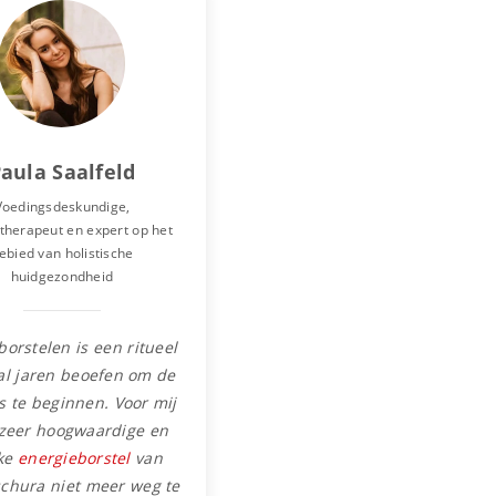
aula Saalfeld
Voedingsdeskundige,
therapeut en expert op het
ebied van holistische
huidgezondheid
borstelen is een ritueel
 al jaren beoefen om de
is te beginnen. Voor mij
 zeer hoogwaardige en
ke
energieborstel
van
schura niet meer weg te