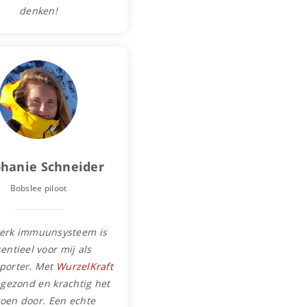
denken!
phanie Schneider
Bobslee piloot
terk immuunsysteem is
entieel voor mij als
porter. Met
WurzelKraft
 gezond en krachtig het
zoen door. Een echte