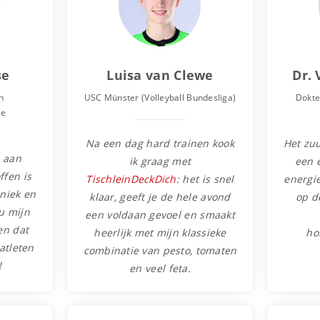
se
Luisa van Clewe
Dr. 
n
USC Münster (Volleyball Bundesliga)
Dokte
ie
Na een dag hard trainen kook
Het zu
a aan
ik graag met
een 
ffen is
TischleinDeckDich
: het is snel
energi
niek en
klaar, geeft je de hele avond
op d
u mijn
een voldaan gevoel en smaakt
en dat
heerlijk met mijn klassieke
ho
atleten
combinatie van pesto, tomaten
!
en veel feta.