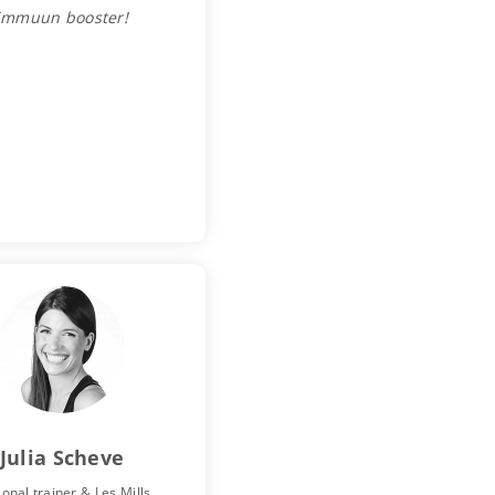
immuun booster!
Julia Scheve
onal trainer & Les Mills