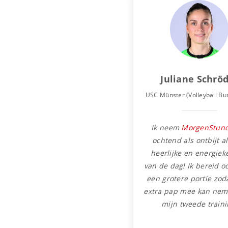
Juliane Schrö
USC Münster (Volleyball Bu
Ik neem
MorgenStund
ochtend als ontbijt a
heerlijke en energieke
van de dag! Ik bereid o
een grotere portie zoda
extra pap mee kan nem
mijn tweede traini