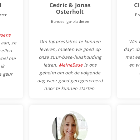
d
Cedric & Jonas
C
Osterholt
ster
Pr
Bundesliga-triatleten
ssens
Om topprestaties te kunnen
'Win 
 aan, ze
leveren, moeten we goed op
day': d
zellen
onze zuur-base-huishouding
met ee
 voel me
letten.
MeineBase
is ons
en we
ik
geheim om ook de volgende
e geur
dag weer goed geregenereerd
door te kunnen starten.