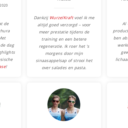
 2020
Dankzij
WurzelKraft
voel ik me
at de
Al 
altijd goed verzorgd – voor
chura
product
meer prestatie tijdens de
Met
ben ab
training en een betere
 de dag
werki
regeneratie. Ik roer het 's
ghlights
gew
morgens door mijn
asische
licha
sinaasappelsap of strooi het
ase
!
over salades en pasta.