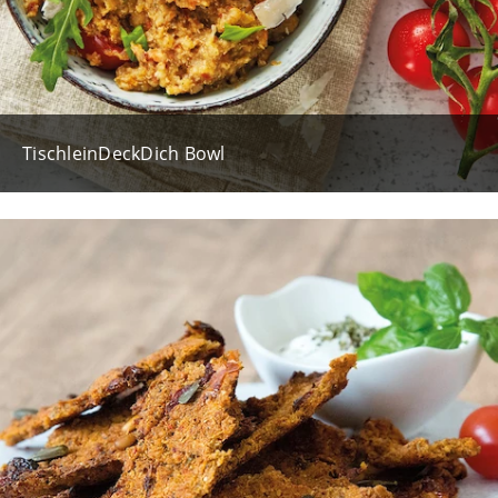
TischleinDeckDich Bowl