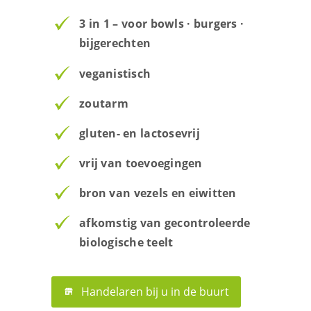
3 in 1 – voor bowls · burgers ·
bijgerechten
veganistisch
zoutarm
gluten- en lactosevrij
vrij van toevoegingen
bron van vezels en eiwitten
afkomstig van gecontroleerde
biologische teelt
Handelaren bij u in de buurt