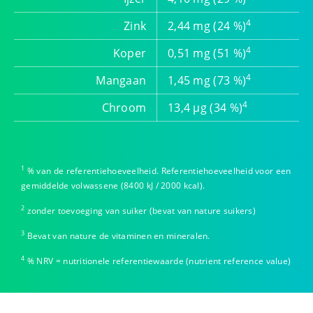
4
Zink
2,44 mg (24 %)
4
Koper
0,51 mg (51 %)
4
Mangaan
1,45 mg (73 %)
4
Chroom
13,4 µg (34 %)
1
% van de referentiehoeveelheid. Referentiehoeveelheid voor een
gemiddelde volwassene (8400 kJ / 2000 kcal).
2
zonder toevoeging van suiker (bevat van nature suikers)
3
Bevat van nature de vitaminen en mineralen.
4
% NRV = nutritionele referentiewaarde (nutrient reference value)