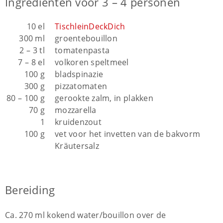
Ingrediënten voor 3 – 4 personen
10 el
TischleinDeckDich
300 ml
groentebouillon
2 – 3 tl
tomatenpasta
7 – 8 el
volkoren speltmeel
100 g
bladspinazie
300 g
pizzatomaten
80 – 100 g
gerookte zalm, in plakken
70 g
mozzarella
1
kruidenzout
100 g
vet voor het invetten van de bakvorm
Kräutersalz
Bereiding
Ca. 270 ml kokend water/bouillon over de