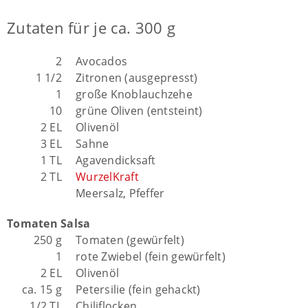
Zutaten für je ca. 300 g
2
Avocados
1 1/2
Zitronen (ausgepresst)
1
große Knoblauchzehe
10
grüne Oliven (entsteint)
2 EL
Olivenöl
3 EL
Sahne
1 TL
Agavendicksaft
2 TL
WurzelKraft
Meersalz, Pfeffer
Tomaten Salsa
250 g
Tomaten (gewürfelt)
1
rote Zwiebel (fein gewürfelt)
2 EL
Olivenöl
ca. 15 g
Petersilie (fein gehackt)
1/2 TL
Chiliflocken