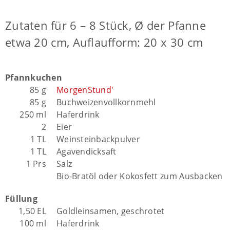
Zutaten für 6 – 8 Stück, Ø der Pfanne
etwa 20 cm, Auflaufform: 20 x 30 cm
Pfannkuchen
85 g
MorgenStund'
85 g
Buchweizenvollkornmehl
250 ml
Haferdrink
2
Eier
1 TL
Weinsteinbackpulver
1 TL
Agavendicksaft
1 Prs
Salz
Bio-Bratöl oder Kokosfett zum Ausbacken
Füllung
1,50 EL
Goldleinsamen, geschrotet
100 ml
Haferdrink