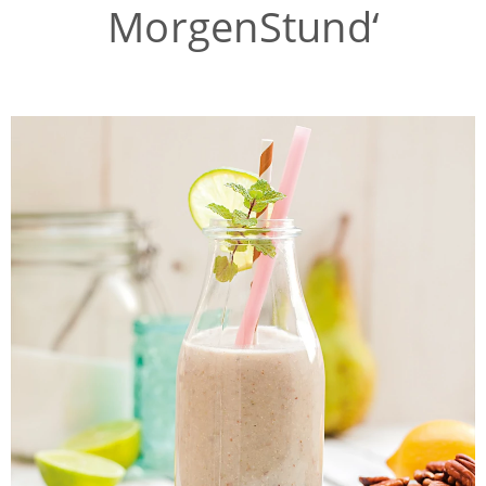
MorgenStund‘