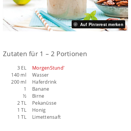
Auf Pinterest merken
Zutaten für 1 – 2 Portionen
3 EL
MorgenStund'
140 ml
Wasser
200 ml
Haferdrink
1
Banane
½
Birne
2 TL
Pekanüsse
1 TL
Honig
1 TL
Limettensaft