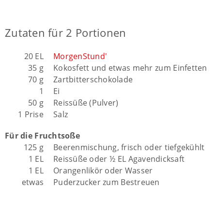
Zutaten für 2 Portionen
20 EL
MorgenStund'
35 g
Kokosfett und etwas mehr zum Einfetten
70 g
Zartbitterschokolade
1
Ei
50 g
Reissüße (Pulver)
1 Prise
Salz
Für die Fruchtsoße
125 g
Beerenmischung, frisch oder tiefgekühlt
1 EL
Reissüße oder ½ EL Agavendicksaft
1 EL
Orangenlikör oder Wasser
etwas
Puderzucker zum Bestreuen