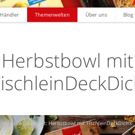
Händler
Themenwelten
Über uns
Blog
Herbstbowl mit
ischleinDeckDi
die kalte Jahreszeit: Herbstbowl mit TischleinDeckDich®