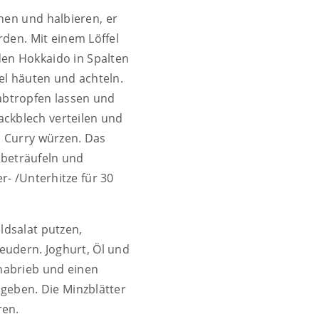
en und halbieren, er
rden. Mit einem Löffel
den Hokkaido in Spalten
el häuten und achteln.
abtropfen lassen und
Backblech verteilen und
s Curry würzen. Das
 beträufeln und
r- /Unterhitze für 30
ldsalat putzen,
eudern. Joghurt, Öl und
nabrieb und einen
ugeben. Die Minzblätter
ren.