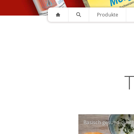
Produkte
T
Basisch gesund durch 