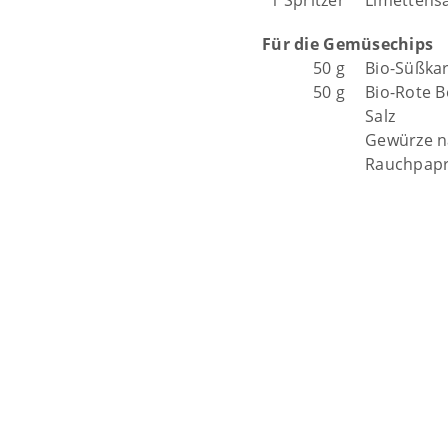
1 Spritzer
Limettensa
Für die Gemüsechips
50 g
Bio-Süßkar
50 g
Bio-Rote B
Salz
Gewürze na
Rauchpapr