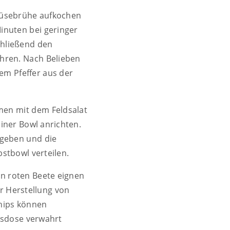
üsebrühe aufkochen
Minuten bei geringer
chließend den
ühren. Nach Belieben
hem Pfeffer aus der
n mit dem Feldsalat
ner Bowl anrichten.
geben und die
stbowl verteilen.
hen roten Beete eignen
ur Herstellung von
hips können
ksdose verwahrt