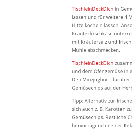
TischleinDeckDich
in Gem
lassen und für weitere 4 
Hitze köcheln lassen. Ans
Kräuterfrischkäse unterr
mit Kräutersalz und frisc
Mühle abschmecken.
TischleinDeckDich
zusamme
und dem Ofengemüse in ei
Den Minzjoghurt darüber 
Gemüsechips auf der Herb
Tipp: Alternativ zur frisc
sich auch z. B. Karotten z
Gemüsechips. Restliche C
hervorragend in einer Ke