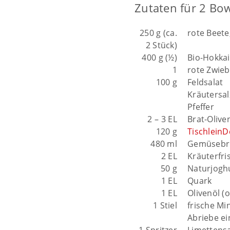
Zutaten für 2 Bo
250 g (ca.
rote Beete
2 Stück)
400 g (½)
Bio-Hokka
1
rote Zwieb
100 g
Feldsalat
Kräutersal
Pfeffer
2 – 3 EL
Brat-Olive
120 g
Tischlein
480 ml
Gemüsebr
2 EL
Kräuterfri
50 g
Naturjogh
1 EL
Quark
1 EL
Olivenöl (o
1 Stiel
frische Mi
Abriebe ei