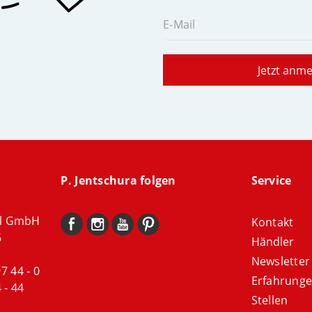
E-Mail
Jetzt anm
P. Jentschura folgen
Service
al GmbH
Kontakt
6
Händler
Newsletter
97 44 - 0
Erfahrung
 - 44
Stellen