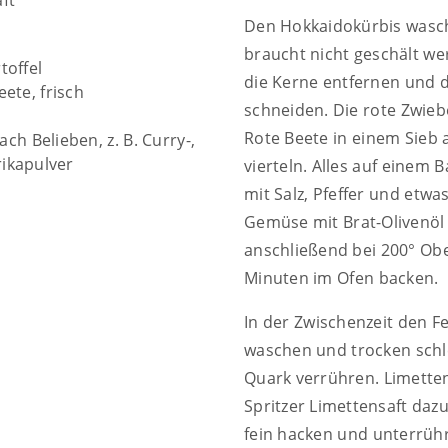
ft
Den Hokkaidokürbis wasch
braucht nicht geschält we
toffel
die Kerne entfernen und 
eete, frisch
schneiden. Die rote Zwieb
Rote Beete in einem Sieb 
ch Belieben, z. B. Curry-,
ikapulver
vierteln. Alles auf einem 
mit Salz, Pfeffer und etwa
Gemüse mit Brat-Olivenöl
anschließend bei 200° Obe
Minuten im Ofen backen.
In der Zwischenzeit den Fe
waschen und trocken schl
Quark verrühren. Limette
Spritzer Limettensaft daz
fein hacken und unterrüh