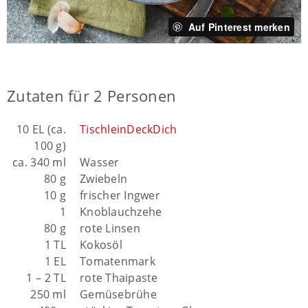
Auf Pinterest merken
Zutaten für 2 Personen
10 EL (ca.
TischleinDeckDich
100 g)
ca. 340 ml
Wasser
80 g
Zwiebeln
10 g
frischer Ingwer
1
Knoblauchzehe
80 g
rote Linsen
1 TL
Kokosöl
1 EL
Tomatenmark
1 – 2 TL
rote Thaipaste
250 ml
Gemüsebrühe