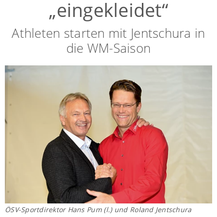
„eingekleidet“
Athleten starten mit Jentschura in
die WM-Saison
ÖSV-Sportdirektor Hans Pum (l.) und Roland Jentschura