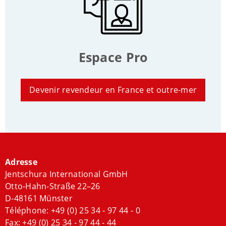
Espace Pro
Devenir revendeur en France et outre-mer
Adresse
Jentschura International GmbH
Otto-Hahn-Straße 22–26
D-48161 Münster
Téléphone:
+49 (0) 25 34 - 97 44 - 0
Fax: +49 (0) 25 34 - 97 44 - 44