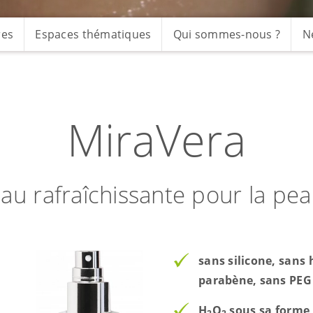
res
Espaces thématiques
Qui sommes-nous ?
N
MiraVera
au rafraîchissante pour la pe
sans silicone, sans 
parabène, sans PEG
H
O
sous sa forme 