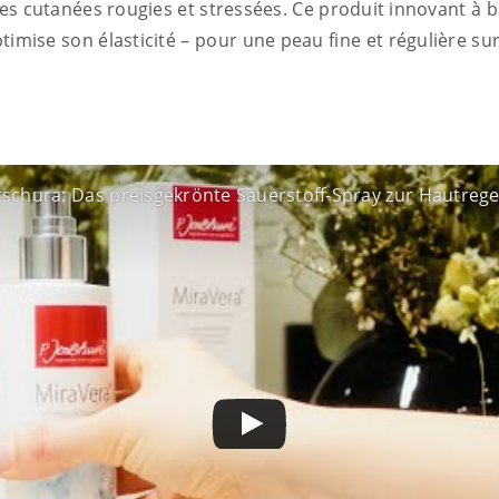
nes cutanées rougies et stressées. Ce produit innovant à b
timise son élasticité – pour une peau fine et régulière sur 
tschura: Das preisgekrönte Sauerstoff-Spray zur Hautreg