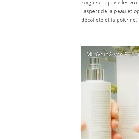
soigne et apaise les zo
l’aspect de la peau et op
décolleté et la poitrine.
MiraVera® von P. Jen