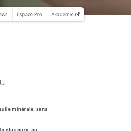
ews
Espace Pro
Akademie
au
huile minérale, sans
la plus pure, au