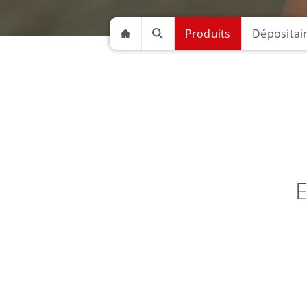
Produits
Dépositai
E