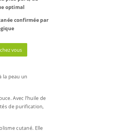
ue optimal
tanée confirmée par
ogique
 chez vous
à la peau un
ouce. Avec l’huile de
tés de purification,
olisme cutané. Elle