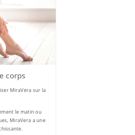
le corps
iser MiraVera sur la
rement le matin ou
ues, MiraVera a une
îchissante.