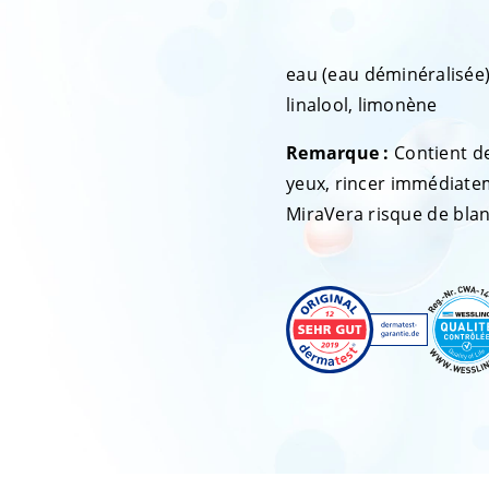
eau (eau déminéralisée)
linalool, limonène
Remarque :
Contient de
yeux, rincer immédiateme
MiraVera risque de blan