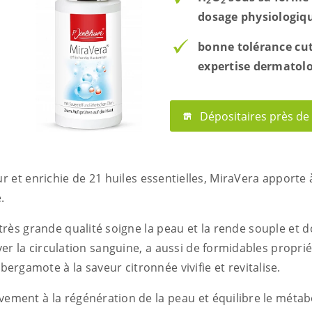
2
2
dosage physiologiq
bonne tolérance cu
expertise dermatol
Dépositaires près de
et enrichie de 21 huiles essentielles, MiraVera apporte 
.
 très grande qualité soigne la peau et la rende souple et d
ver la circulation sanguine, a aussi de formidables proprié
bergamote à la saveur citronnée vivifie et revitalise.
vement à la régénération de la peau et équilibre le métab