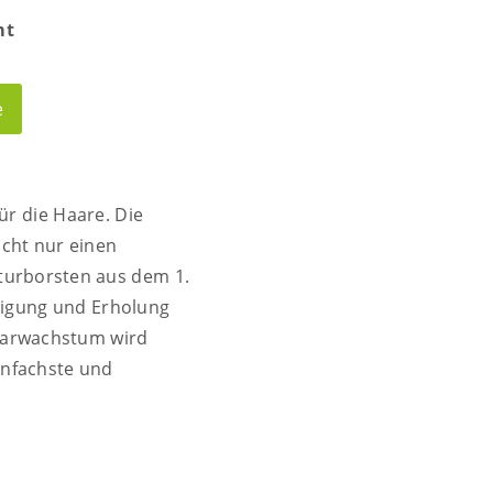
mt
e
ür die Haare. Die
icht nur einen
turborsten aus dem 1.
inigung und Erholung
aarwachstum wird
infachste und