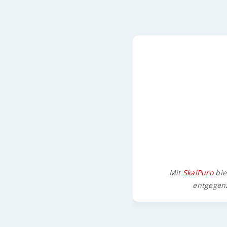
Mit
SkalPuro
bie
entgegenz