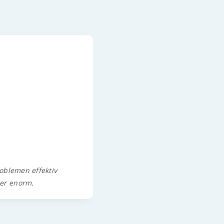
oblemen effektiv
Die natürliche Kopfhautreinig
her enorm.
von jung