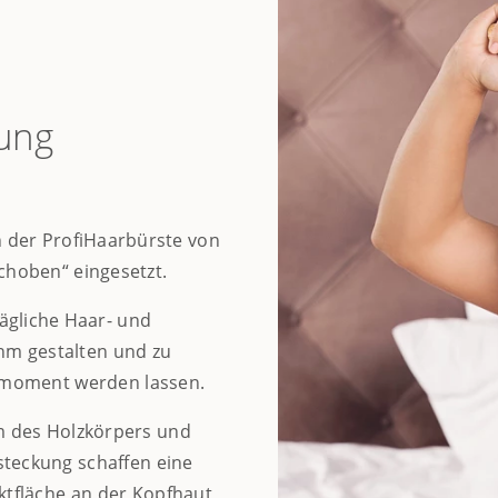
ung
 der ProfiHaarbürste von
schoben“ eingesetzt.
tägliche Haar- und
hm gestalten und zu
lmoment werden lassen.
 des Holzkörpers und
steckung schaffen eine
tfläche an der Kopfhaut,