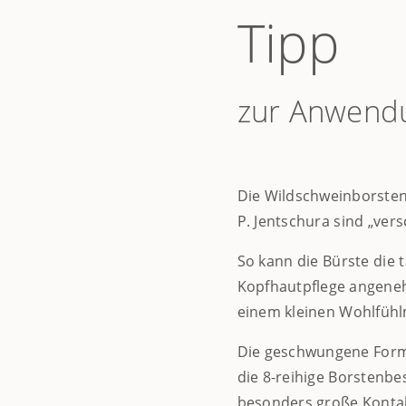
Tipp
zur Anwend
Die Wildschweinborsten
P. Jentschura sind „ver
So kann die Bürste die 
Kopfhautpflege angene
einem kleinen Wohlfüh
Die geschwungene Form
die 8-reihige Borstenbe
besonders große Kontak