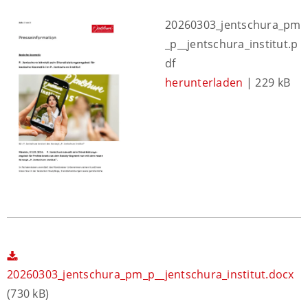
20260303_jentschura_pm
_p__jentschura_institut.p
df
herunterladen
| 229 kB
20260303_jentschura_pm_p__jentschura_institut.docx
(730 kB)