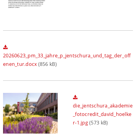
20260623_pm_33_jahre_p_jentschura_und_tag_der_off
enen_tur.docx
(856 kB)
die_jentschura_akademie
_fotocredit_david_hoelke
r-1.jpg
(573 kB)