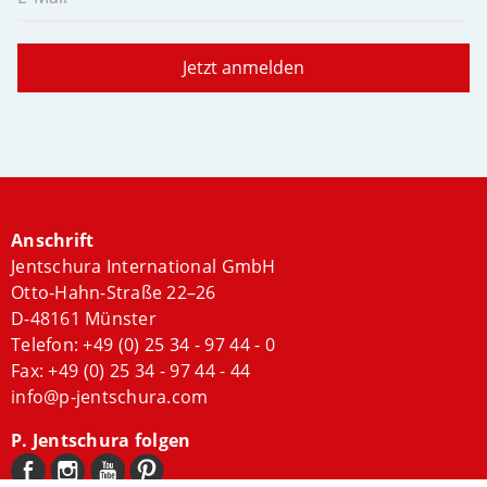
Jetzt anmelden
Anschrift
Jentschura International GmbH
Otto-Hahn-Straße 22–26
D-48161 Münster
Telefon:
+49 (0) 25 34 - 97 44 - 0
Fax: +49 (0) 25 34 - 97 44 - 44
info@p-jentschura.com
P. Jentschura folgen