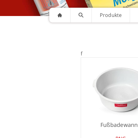
Produkte
f
Fußbadewann