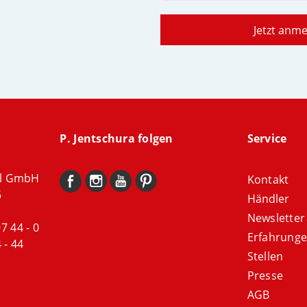
Jetzt anm
P. Jentschura folgen
Service
al GmbH
Kontakt
6
Händler
Newsletter
97 44 - 0
Erfahrung
 - 44
Stellen
Presse
AGB