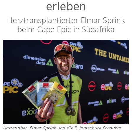
erleben
Herztransplantierter Elmar Sprink
beim Cape Epic in Südafrika
Untrennbar: Elmar Sprink und die P. Jentschura Produkte.