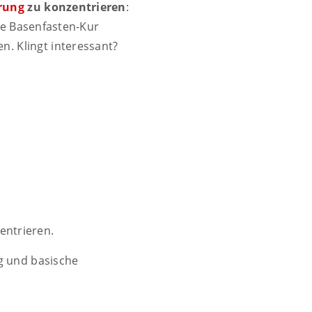
rung
zu konzentrieren
:
ie Basenfasten-Kur
. Klingt interessant?
nzentrieren.
g und basische