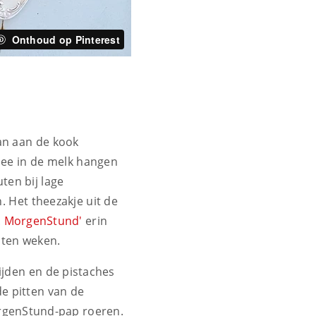
Onthoud op Pinterest
an aan de kook
hee in de melk hangen
ten bij lage
. Het theezakje uit de
.
MorgenStund'
erin
aten weken.
ijden en de pistaches
e pitten van de
rgenStund-pap roeren.