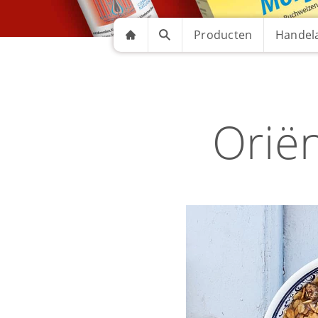
Producten
Handela
Orië