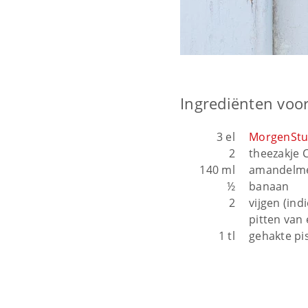
Ingrediënten voo
3 el
MorgenStu
2
theezakje 
140 ml
amandelme
½
banaan
2
vijgen (ind
pitten van
1 tl
gehakte pi