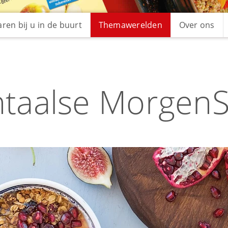
ren bij u in de buurt
Themawerelden
Over ons
ntaalse MorgenS