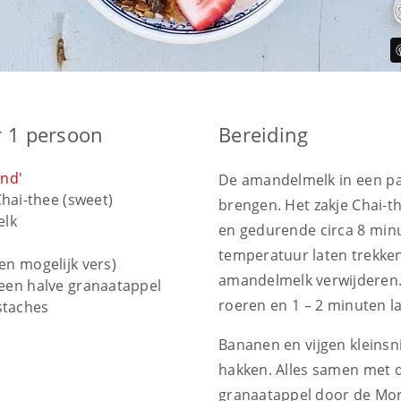
r 1 persoon
Bereiding
nd'
De amandelmelk in een p
Chai-thee (sweet)
brengen. Het zakje Chai-t
lk
en gedurende circa 8 minu
temperatuur laten trekken
ien mogelijk vers)
amandelmelk verwijderen
 een halve granaatappel
roeren en 1 – 2 minuten l
staches
Bananen en vijgen kleinsn
hakken. Alles samen met d
granaatappel door de Mo