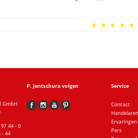
P. Jentschura volgen
Service
al GmbH
Contact
6
Handelaren 
Ervaringen
 97 44 - 0
Pers
 - 44