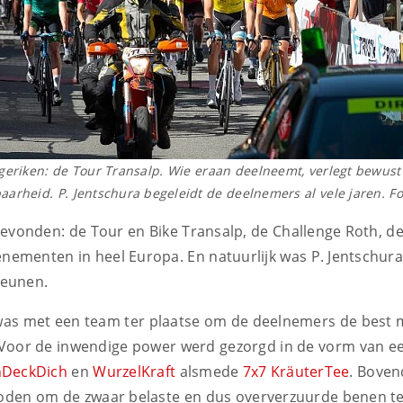
riken: de Tour Transalp. Wie eraan deelneemt, verlegt bewust 
aarheid. P. Jentschura begeleidt de deelnemers al vele jaren. Fo
evonden: de Tour en Bike Transalp, de Challenge Roth, de
nementen in heel Europa. En natuurlijk was P. Jentschura
teunen.
was met een team ter plaatse om de deelnemers de best m
: Voor de inwendige power werd gezorgd in de vorm van e
inDeckDich
en
WurzelKraft
alsmede
7x7 KräuterTee
. Bove
den om de zwaar belaste en dus oververzuurde benen te