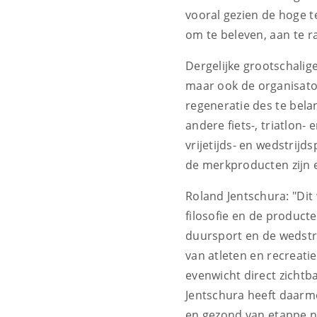
vooral gezien de hoge 
om te beleven, aan te r
Dergelijke grootschalig
maar ook de organisator
regeneratie des te bela
andere fiets-, triatlon
vrijetijds- en wedstrijd
de merkproducten zijn e
Roland Jentschura: "Di
filosofie en de produc
duursport en de wedstri
van atleten en recreati
evenwicht direct zichtb
Jentschura heeft daarme
en gezond van etappe na