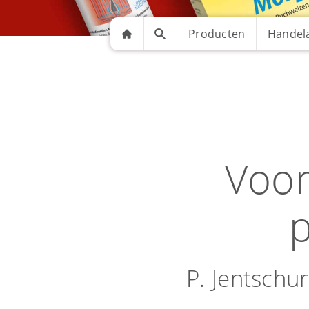
Producten
Handela
Voor
p
P. Jentschu