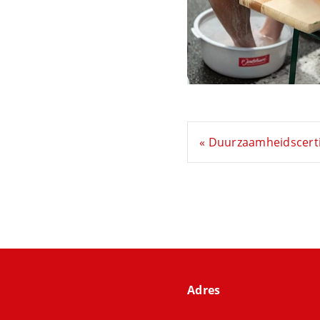
« Duurzaamheidscerti
Adres