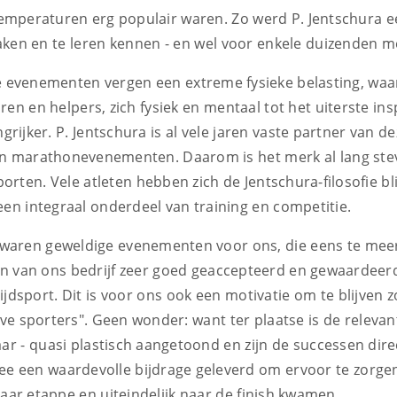
temperaturen erg populair waren. Zo werd P. Jentschura 
aken en te leren kennen - en wel voor enkele duizenden 
e evenementen vergen een extreme fysieke belasting, waa
en en helpers, zich fysiek en mentaal tot het uiterste in
ngrijker. P. Jentschura is al vele jaren vaste partner van
- en marathonevenementen. Daarom is het merk al lang ste
sporten. Vele atleten hebben zich de Jentschura-filosofie b
en integraal onderdeel van training en competitie.
t waren geweldige evenementen voor ons, die eens te mee
ten van ons bedrijf zeer goed geaccepteerd en gewaardeer
jdsport. Dit is voor ons ook een motivatie om te blijven z
eve sporters". Geen wonder: want ter plaatse is de relevan
aar - quasi plastisch aangetoond en zijn de successen di
e een waardevolle bijdrage geleverd om ervoor te zorgen
ar etappe en uiteindelijk naar de finish kwamen.