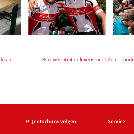
ficaat
Biodiversiteit in levensmiddelen – hin
P. Jentschura volgen
Service