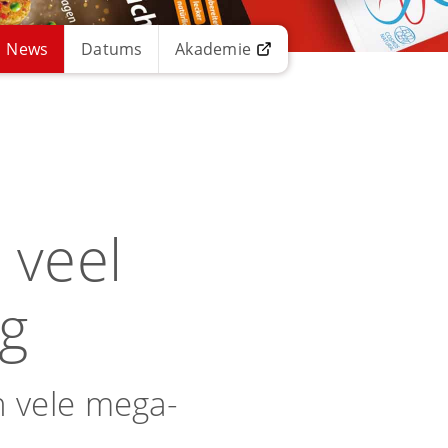
News
Datums
Akademie
 veel
ng
n vele mega-