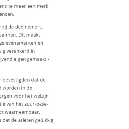
eens te meer een merk
mensen.
rbij de deelnemers,
spannen. Dit maakt
 deze evenementen en
vig verankerd in
lijvend eigen gemaakt -
r bevestigden dat de
d worden in de
orgen voor het welzijn
tie van het zuur-base-
rect waarneembaar.
 dat de atleten gelukkig