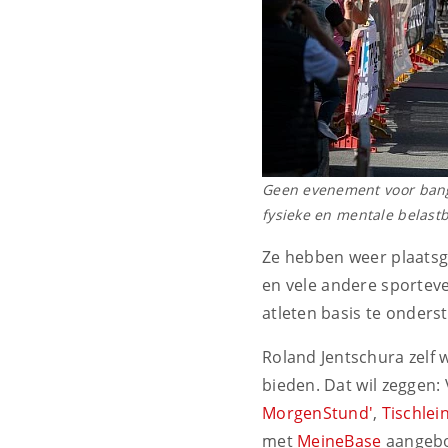
Geen evenement voor bange
fysieke en mentale belastb
Ze hebben weer plaatsg
en vele andere sporteve
atleten basis te onders
Roland Jentschura zelf 
bieden. Dat wil zeggen
MorgenStund'
,
Tischle
met
MeineBase
aangebo