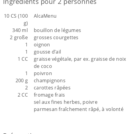
Ingrédients pour 2 personnes
10 CS (100
AlcaMenu
g)
340 ml
bouillon de légumes
2 große
grosses courgettes
1
oignon
1
gousse d’ail
1 CC
graisse végétale, par ex. graisse de noix
de coco
1
poivron
200 g
champignons
2
carottes râpées
2 CC
fromage frais
sel aux fines herbes, poivre
parmesan fraîchement râpé, à volonté