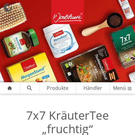
Produkte
Händler
Menü
7x7 KräuterTee
„fruchtig“