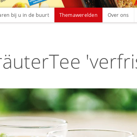
ren bij u in de buurt
Themawerelden
Over ons
äuterTee 'verfr