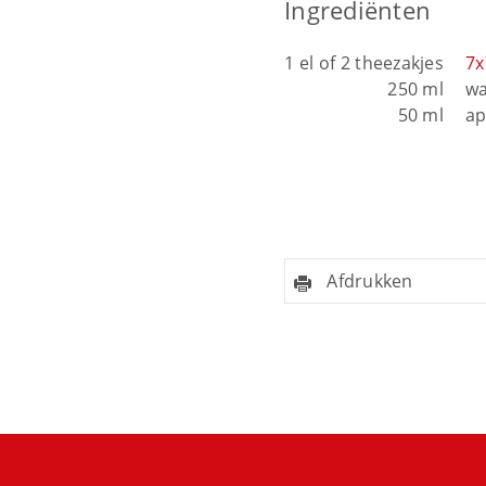
Ingrediënten
1 el of 2 theezakjes
7x
250 ml
wa
50 ml
ap
Afdrukken