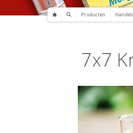
Producten
Handela
7x7 Kr