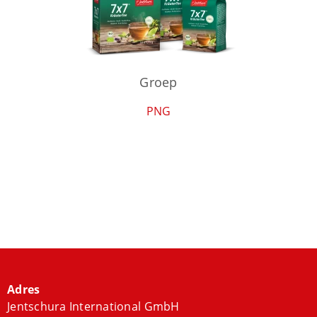
Groep
PNG
Adres
Jentschura International GmbH