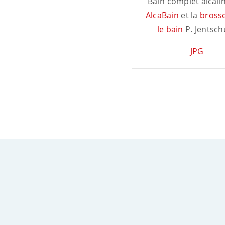
Bain complet alcali
AlcaBain
et la
bross
le bain
P. Jentsch
JPG