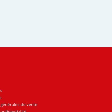
es
s
 générales de vente
onfidentialité