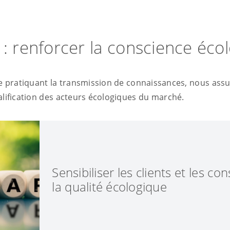
papier et le verre, nous renonçons autant q
emballages carton de décoration, aux fils mé
matériaux composites et, pour les matières 
 : renforcer la conscience éco
n'utilisons que des monomatériaux recyclab
re pratiquant la transmission de connaissances, nous ass
lification des acteurs écologiques du marché.
Sensibiliser les clients et les 
la qualité écologique
De plus en plus de personnes désirent déco
alternatives durables dans tous les domaines