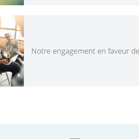
une connaissance toujours plus approfondie d
préférence des consommateurs pour les pro
par rapport aux produits conventionnels a
condition impérative pour la transition écol
Notre engagement en faveur de l
Pour une qualification réussie de nos clients
offre diverses possibilités :
Nous aidons nos clients professionnels à a
ventes grâce à des informations dosées, clair
destinées aux consommateurs. En effet, seul
durables vendus génèrent en fin de compte 
les cultivateurs, les producteurs, les comme
consommateurs et l'environnement.