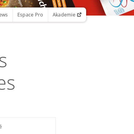
ews
Espace Pro
Akademie
s
es
é