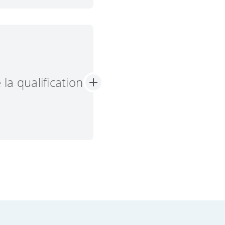
e la qualité, la
duits biologiques
ugmente - une
ogique.
a qualification
, P. Jentschura
ugmenter leurs
es et utiles
s les produits
un bénéfice - pour
rçants, les