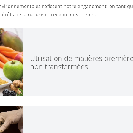
environnementales reflètent notre engagement, en tant q
ntérêts de la nature et ceux de nos clients.
Utilisation de matières première
non transformées
La marque P. Jentschura désigne exclusivem
naturels de qualité supérieure.
Les matières premières utilisées par P. Jent
seulement d'origine naturelle, elles restent a
l'agriculture écologique, le stockage appropr
mécaniques et physiques préservent la comp
des matières premières.