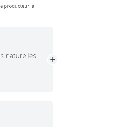
ue producteur, à
s naturelles
ent des produits
schura ne sont pas
ussi naturelles :
ié, les traitements
osition originale