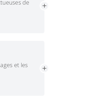
ctueuses de
tion sont une
ériaux et les
'énergie et
machines dans un
ages et les
 les matériaux est
est une priorité
e plus possible le