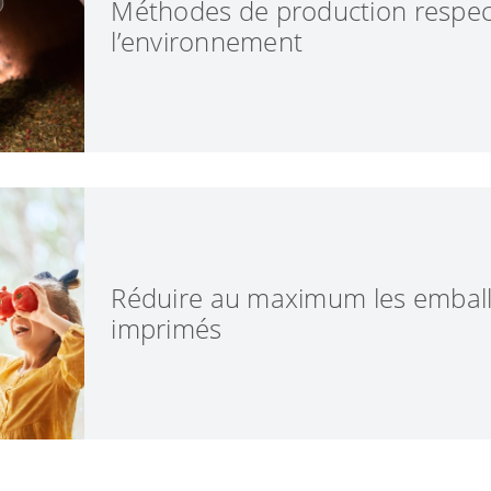
Méthodes de production respe
l’environnement
Chez P. Jentschura, les méthodes de produc
interaction idéale entre les hommes, les mat
machines. Nous économisons ce faisant de l
maintenons les matières premières et les 
état optimal.
Réduire au maximum les emball
imprimés
Le papier est aussi un déchet, et économiser
une nécessité permanente.
Depuis toujours, la question des emballages 
dans notre entreprise. Ainsi, nous utilisons l