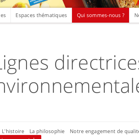
res
Espaces thématiques
Qui sommes-nous ?
N
Lignes directrice
nvironnemental
L'histoire
La philosophie
Notre engagement de qualit