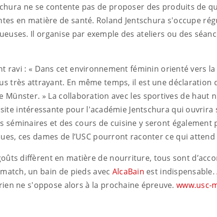
ntschura ne se contente pas de proposer des produits de qu
tes en matière de santé. Roland Jentschura s'occupe rég
euses. Il organise par exemple des ateliers ou des séanc
t ravi : « Dans cet environnement féminin orienté vers l
us très attrayant. En même temps, il est une déclaration
de Münster. » La collaboration avec les sportives de haut
isite intéressante pour l'académie Jentschura qui ouvrira 
des séminaires et des cours de cuisine y seront également 
ques, ces dames de l’USC pourront raconter ce qui attend l
goûts diffèrent en matière de nourriture, tous sont d’acco
match, un bain de pieds avec
AlcaBain
est indispensable. 
 rien ne s'oppose alors à la prochaine épreuve.
www.usc-m