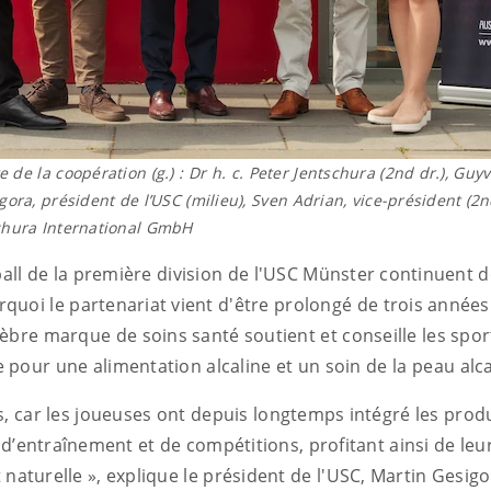
te de la coopération (g.) : Dr h. c. Peter Jentschura (2nd dr.), G
gora, président de l’USC (milieu), Sven Adrian, vice-président (2n
schura International GmbH
ball de la première division de l'USC Münster continuent 
rquoi le partenariat vient d'être prolongé de trois années
èbre marque de soins santé soutient et conseille les spor
 pour une alimentation alcaline et un soin de la peau alca
 car les joueuses ont depuis longtemps intégré les produi
 d’entraînement et de compétitions, profitant ainsi de leu
t naturelle », explique le président de l'USC, Martin Gesig