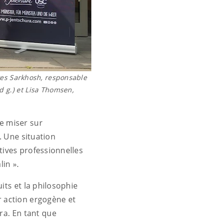
uyves Sarkhosh, responsable
d g.) et Lisa Thomsen,
de miser sur
. Une situation
tives professionnelles
lin ».
ts et la philosophie
r action ergogène et
ora. En tant que