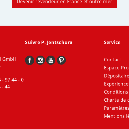
Devenir revendeur en France et outre-mer
Suivre P. Jentschura
Service
al GmbH
Contact
6
Espace Pro
Dépositair
 - 97 44 - 0
Expérience
 - 44
Conditions
Charte de c
Paramètres
Mentions l