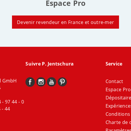
Espace Pro
Devenir revendeur en France et outre-mer
Suivre P. Jentschura
Service
al GmbH
Contact
6
Espace Pro
Dépositair
 - 97 44 - 0
Expérience
 - 44
Conditions
Charte de c
Paramètres