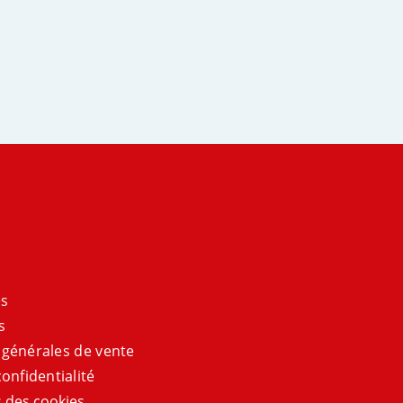
es
s
 générales de vente
onfidentialité
 des cookies