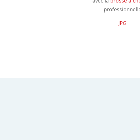
avec la
brosse à ch
professionnell
JPG