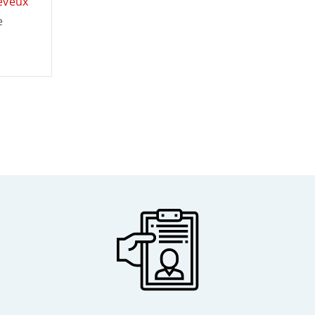
eveux
e